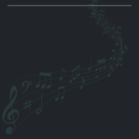
Freitag, 07.08.2026
(Morgen)
Sandy & Udo
Musik am alten Espach
19.30 Uhr bis 22 Uhr
Wo? Urbacher Mitte - Friedhofstraße 54
Eintritt frei! Um Spenden wird gebeten.
Vor dem Konzert und in der Pause gibt es kühle
Getränke und leckere Snacks von den
Handballerinnen der HSK Urbach-Plüderhausen.