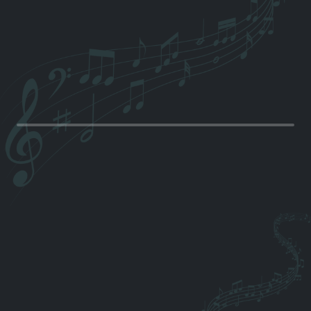
Player
YouTube-Kanal
Instagram
+49 174 9658159
@ Sandy Heller
Facebook