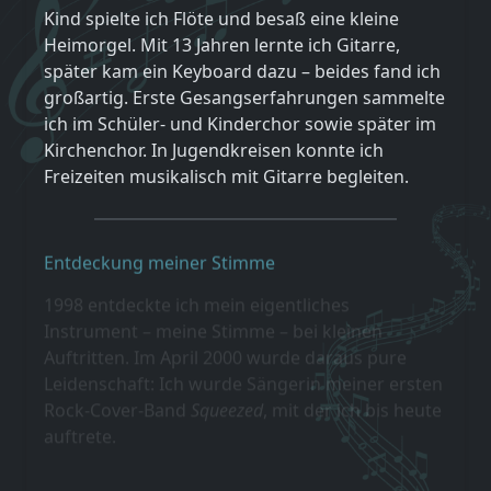
Kind spielte ich Flöte und besaß eine kleine
Heimorgel. Mit 13 Jahren lernte ich Gitarre,
später kam ein Keyboard dazu – beides fand ich
großartig. Erste Gesangserfahrungen sammelte
ich im Schüler- und Kinderchor sowie später im
Kirchenchor. In Jugendkreisen konnte ich
Freizeiten musikalisch mit Gitarre begleiten.
Entdeckung meiner Stimme
1998 entdeckte ich mein eigentliches
Instrument – meine Stimme – bei kleinen
Auftritten. Im April 2000 wurde daraus pure
Leidenschaft: Ich wurde Sängerin meiner ersten
Rock-Cover-Band
Squeezed
, mit der ich bis heute
auftrete.