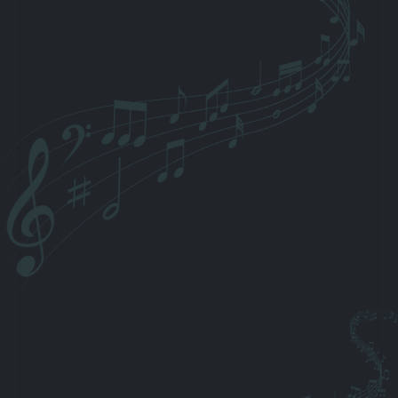
Solistische Auftritte
Neben der Band singe ich solistisch bei
Trauungen, Taufen, Trauerfeiern und kleinen
Events, oft begleitet von Gitarre oder Klavier.